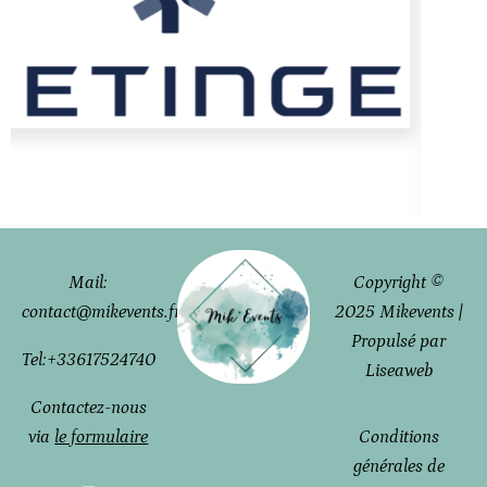
Mail:
Copyright ©
contact@mikevents.fr
2025 Mikevents |
Propulsé par
Tel:
+33617524740
Liseaweb
Contactez-nous
via
le formulaire
Conditions
générales de