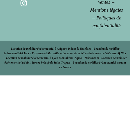
ventes
–
Mentions légales
–
Politiques de
confidentialité
Location de mobilier événementiel à Avignon & dans le Vaucluse
–
Location de mobilier
événementiel à Aix en Provence et Marseille –
Location de mobilier événementiel à Cannes & Nice
–
Location de mobilier événementiel à Lyon & en Rhône-Alpes – Mik’Events –
Location de mobilier
événementiel à Saint-Tropez & Golfe de Saint-Tropez
–
Location de mobilier événementiel partout
en France