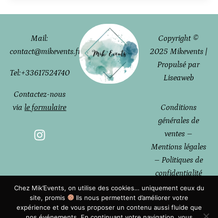
Mail:
Copyright ©
contact@mikevents.fr
2025 Mikevents |
Propulsé par
Tel:
+33617524740
Liseaweb
Contactez-nous
via
le formulaire
Conditions
générales de
ventes
–
Mentions légales
–
Politiques de
confidentialité
Chez Mik’Events, on utilise des cookies… uniquement ceux du
site, promis
Ils nous permettent d’améliorer votre
expérience et de vous proposer un contenu aussi fluide que
Location de mobilier événementiel à Avignon & dans le Vaucluse
–
Location de mobilier
nos événements. En continuant votre navigation, vous