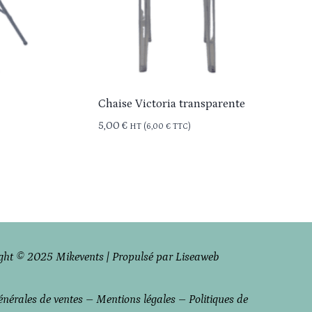
Chaise Victoria transparente
5,00
€
HT (
6,00
€
TTC)
ght © 2025 Mikevents | Propulsé par Liseaweb
énérales de ventes
–
Mentions légales
–
Politiques de