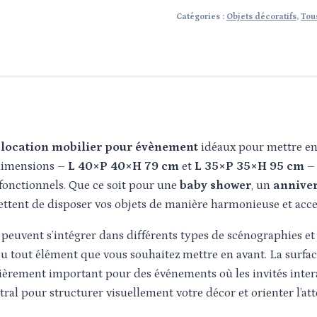
Catégories :
Objets décoratifs
,
Tous
e
location mobilier pour évènement
idéaux pour mettre en 
 dimensions –
L 40×P 40×H 79 cm
et
L 35×P 35×H 95 cm
– 
t fonctionnels. Que ce soit pour une
baby shower
, un
anniver
ttent de disposer vos objets de manière harmonieuse et acces
s peuvent s’intégrer dans différents types de scénographies e
u tout élément que vous souhaitez mettre en avant. La surface
culièrement important pour des événements où les invités inte
ral pour structurer visuellement votre décor et orienter l’at