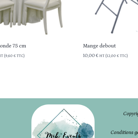
ronde 75 cm
Mange debout
10,00
€
T (
9,60
€
TTC)
HT (
12,00
€
TTC)
Copyri
Conditions g