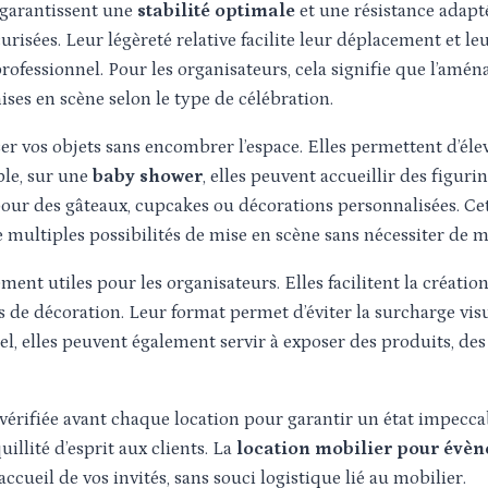
 garantissent une
stabilité optimale
et une résistance adapt
écurisées. Leur légèreté relative facilite leur déplacement et 
professionnel. Pour les organisateurs, cela signifie que l’am
ises en scène selon le type de célébration.
ser vos objets sans encombrer l’espace. Elles permettent d’éle
ple, sur une
baby shower
, elles peuvent accueillir des figur
 pour des gâteaux, cupcakes ou décorations personnalisées. Ce
 de multiples possibilités de mise en scène sans nécessiter de
ent utiles pour les organisateurs. Elles facilitent la création
 de décoration. Leur format permet d’éviter la surcharge visu
l, elles peuvent également servir à exposer des produits, de
érifiée avant chaque location pour garantir un état impeccab
uillité d’esprit aux clients. La
location mobilier pour évè
accueil de vos invités, sans souci logistique lié au mobilier.