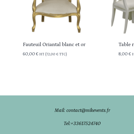
Fauteuil Oriantal blanc et or
Table 
60,00
€
8,00
€
HT (
72,00
€
TTC)
H
Mail: contact@mikevents.fr
Tel:
+33617524740