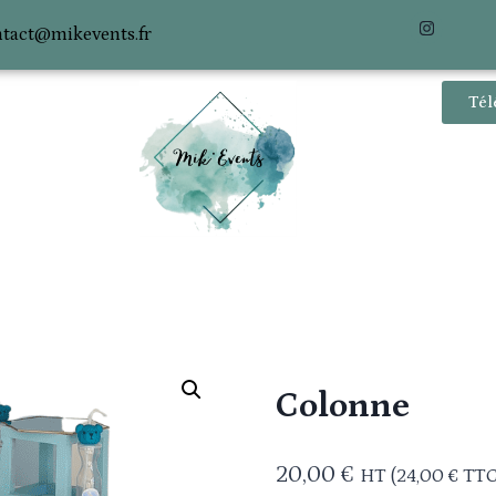
tact@mikevents.fr
Tél
Colonne
20,00
€
HT (
24,00
€
TTC